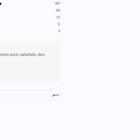
187
38
10
0
3
ients sont satisfaits des