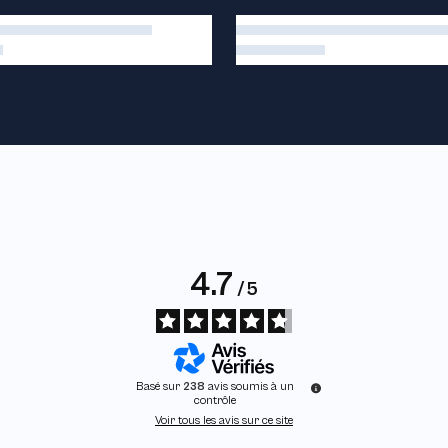
4.7
/
5
Basé sur
238
avis soumis à un
contrôle
Voir tous les avis sur ce site