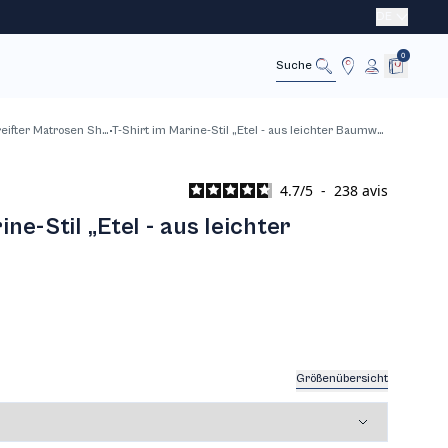
DE
0
Stornieren
Suche
Gestreifter Matrosen Shirt
T-Shirt im Marine-Stil „Etel - aus leichter Baumwolle
4.7
/
5
-
238
avis
ne-Stil „Etel - aus leichter
Größenübersicht