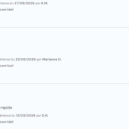
périence du
27/06/2026
par
K.M.
com (de)
périence du
23/06/2026
par
Marianne O.
com (us)
n rapide
xpérience du
12/05/2026
par
D.H.
com (de)