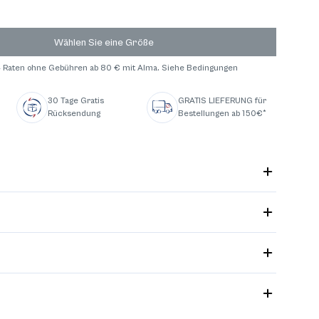
Wählen Sie eine Größe
 4 Raten ohne Gebühren ab 80 € mit Alma. Siehe Bedingungen
Meterware
Offizielle
Neue Kollektion
Neue Kollektion
Unser Know-how
30 Tage Gratis
GRATIS LIEFERUNG für
Kollektion
Rücksendung
Bestellungen ab 150€*
Unsere CSR-
Das Wesentliche
Das Wesentliche
Neue kollektion
Neue Kollektion
Badetücher
Verpflichtungen