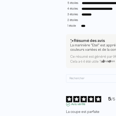
5
étoiles
4
étoiles
3
étoiles
2
étoiles
1
étoile
Résumé des avis
La marinière "Etel" est appré
couleurs variées et de la con
Ce résumé est généré par I
Cela a-t-il été utile ?
Oui
Non
5
/
5
Avis vérifié
La coupe est parfaite