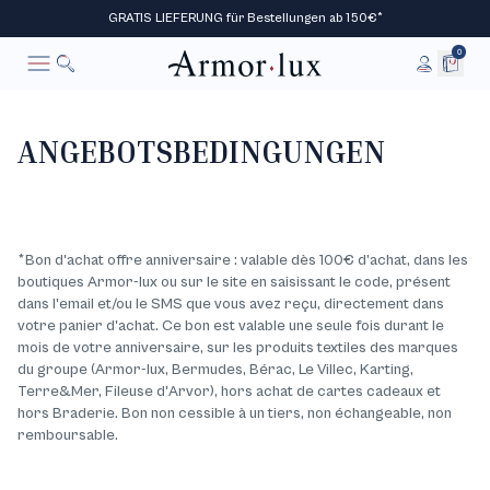
GRATIS LIEFERUNG für Bestellungen ab 150€*
0
Suche
Stornieren
ANGEBOTSBEDINGUNGEN
*Bon d'achat offre anniversaire : valable dès 100€ d’achat, dans les
boutiques Armor-lux ou sur le site en saisissant le code, présent
dans l'email et/ou le SMS que vous avez reçu, directement dans
votre panier d'achat. Ce bon est valable une seule fois durant le
mois de votre anniversaire, sur les produits textiles des marques
du groupe (Armor-lux, Bermudes, Bérac, Le Villec, Karting,
Terre&Mer, Fileuse d'Arvor), hors achat de cartes cadeaux et
hors Braderie. Bon non cessible à un tiers, non échangeable, non
remboursable.