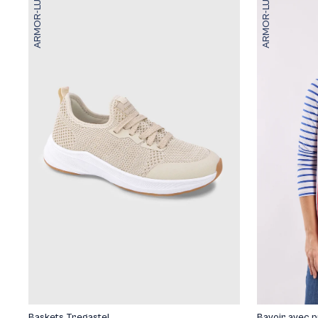
ARMOR-LUX
ARMOR-LUX
Bavoir avec p
Baskets Tregastel