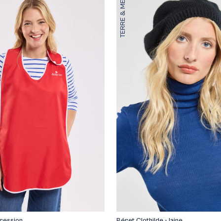
TERRE & MER
ression
Béret Clothilde - laine