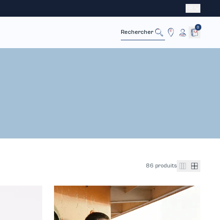
FR
0
Annuler
Rechercher
86 produits