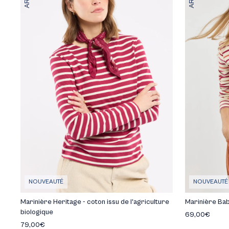
Toutes les marin
NOUVEAUTÉ
NOUVEAUTÉ
Marinière Heritage - coton issu de l'agriculture
Marinière Bab
biologique
Tout l'univers Homme
Tout l'univers Femme
Tout l'univers Enfant
Voir tout l'univers
Tout l'univers Maison
Tout l'univers de la marque
69,00€
79,00€